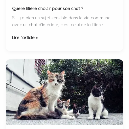
Quelle litière choisir pour son chat ?
S’il y a bien un sujet sensible dans la vie commune
avec un chat d’intérieur, c’est celui de la litière.
Quelle
Lire l’article »
litière
choisir
pour
son
chat
?