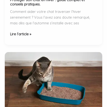
conseils pratiques.
Comment aider votre chat traverser l’hiver
sereinement ? Vous l’avez sans doute remarqué,
mais dès que l’automne s’installe avec ses
Protéger
Lire l’article »
son
chat
en
hiver
:
guide
complet
et
conseils
pratiques.