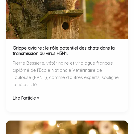
émotionnel
des
chats
?
Grippe aviaire : le rôle potentiel des chats dans la
transmission du virus H5N1.
Pierre Bessière, vétérinaire et virologue français,
diplômé de l’École Nationale Vétérinaire de
Toulouse (EVNT), comme d’autres experts, souligne
la nécessité
Grippe
Lire l’article »
aviaire
:
le
rôle
potentiel