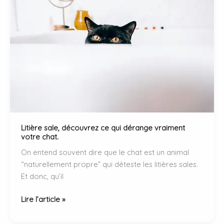
Litière sale, découvrez ce qui dérange vraiment
votre chat.
On entend souvent dire que le chat est un animal
“naturellement propre” qui déteste les litières sales.
Et donc, qu’il
Litière
Lire l’article »
sale,
découvrez