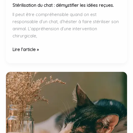
Stérilisation du chat : démystifier les idées reçues.
Il peut être compréhensible quand on est
responsable d’un chat, d’hésiter à faire stériliser son
animal. L’appréhension d’une intervention
chirurgicale,
Stérilisation
Lire l’article »
du
chat
:
démystifier
les
idées
reçues.