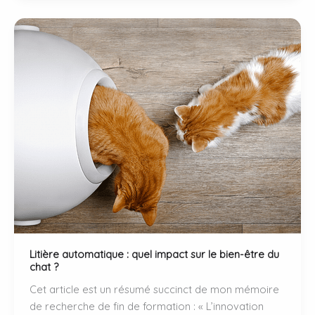
ce
qui
dérange
vraiment
votre
chat.
Litière automatique : quel impact sur le bien-être du
chat ?
Cet article est un résumé succinct de mon mémoire
de recherche de fin de formation : « L’innovation