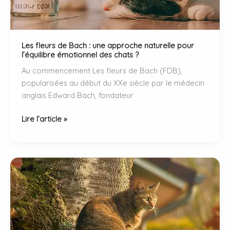
Les fleurs de Bach : une approche naturelle pour
l’équilibre émotionnel des chats ?
Au commencement Les fleurs de Bach (FDB),
popularisées au début du XXe siècle par le médecin
anglais Edward Bach, fondateur
Les
Lire l’article »
fleurs
de
Bach
:
une
approche
naturelle
pour
l’équilibre