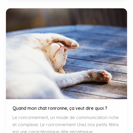
chat
:
dangers
et
précautions
à
prendre.
Quand mon chat ronronne, ça veut dire quoi ?
Le ronronnement, un mode de communication riche
et complexe. Le ronronnement chez nos petits félins
est une caractéristique dite néoténique.