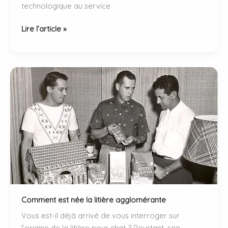
technologique au service
Litière
Lire l’article »
automatique
:
quel
impact
sur
le
bien-
être
du
chat
?
Comment est née la litière agglomérante
Vous est-il déjà arrivé de vous interroger sur
l’origine de la litière pour chat ? Pourtant, son