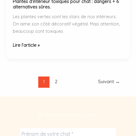
Plantes d’intérieur toxiques pour chat : dangers + 6
alternatives sûres.
Les plantes vertes sont les stars de nos intérieurs.
On aime son côté décoratif végétal. Mais attention,
beaucoup sont toxiques
Plantes
Lire l’article »
d’intérieur
toxiques
pour
chat
:
1
2
Suivant
→
dangers
+
6
alternatives
💌 Je m’abonne à la Gazette
sûres.