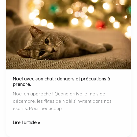
des
chats
dans
la
transmission
du
virus
H5N1.
Noël avec son chat : dangers et précautions à
prendre.
Noël en approche ! Quand arrive le mois de
décembre, les fêtes de Noël s’invitent dans nos
esprits. Pour beaucoup
Noël
Lire l’article »
avec
son