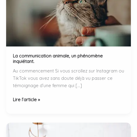
La communication animale, un phénomène
inquiétant.
Au commencement Si vous scrollez sur Instagram ou
TikTok vous avez sans doute déjà vu passer ce
témoignage d’une femme qui […]
La
Lire l’article »
communication
animale,
un
phénomène
inquiétant.