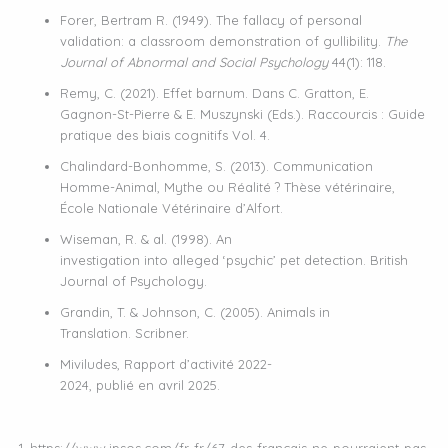
Forer, Bertram R. (1949). The fallacy of personal
validation: a classroom demonstration of gullibility.
The
Journal of Abnormal and Social Psychology
44(1): 118.
Remy, C. (2021). Effet barnum. Dans C. Gratton, E.
Gagnon-St-Pierre & E. Muszynski (Eds.). Raccourcis : Guide
pratique des biais cognitifs Vol. 4.
Chalindard-Bonhomme, S. (2013). Communication
Homme-Animal, Mythe ou Réalité ? Thèse vétérinaire,
École Nationale Vétérinaire d’Alfort.
Wiseman, R. & al. (1998). An
investigation into alleged ‘psychic’ pet detection. British
Journal of Psychology.
Grandin, T. & Johnson, C. (2005). Animals in
Translation. Scribner.
Miviludes, Rapport d’activité 2022-
2024, publié en avril 2025.
https://www.ipsos.com/fr-fr/67-des-francais-ne-pourraient-pas-