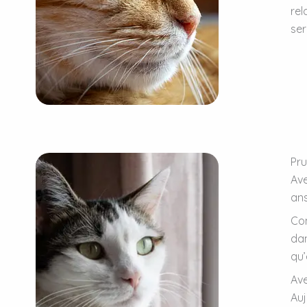
rel
ser
Pru
Ave
ans
Com
dan
qu’
Ave
Auj