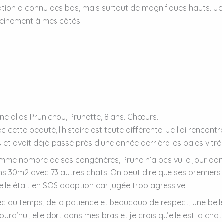
ation a connu des bas, mais surtout de magnifiques hauts. Je su
einement à mes côtés.
ne alias Prunichou, Prunette, 8 ans. Chœurs.
c cette beauté, l’histoire est toute différente. Je l’ai rencont
 et avait déjà passé près d’une année derrière les baies vitré
me nombre de ses congénères, Prune n’a pas vu le jour dan
s 30m2 avec 73 autres chats. On peut dire que ses premiers mo
elle était en SOS adoption car jugée trop agressive.
c du temps, de la patience et beaucoup de respect, une belle
ourd’hui, elle dort dans mes bras et je crois qu’elle est la cha