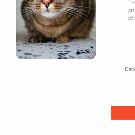
Tha
att
dét
Déco