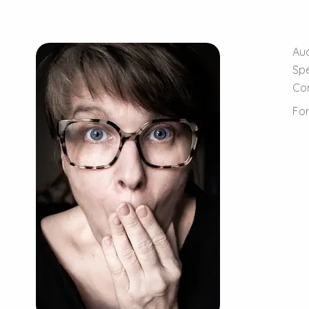
Aud
Spé
Co
Fo