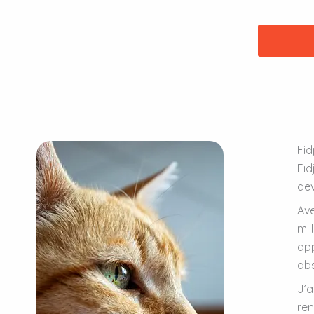
Fid
Fid
dev
Ave
mil
app
ab
J’a
ren