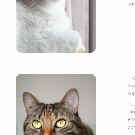
sui
Tha
Aaa
sup
Pou
mal
enc
car