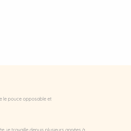
de le pouce opposable et
e, je travaille depuis plusieurs années à