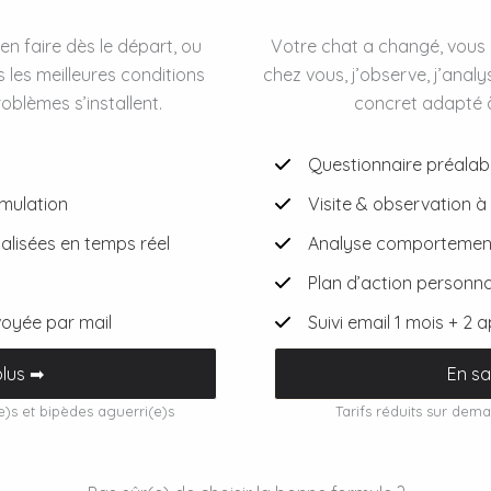
en faire dès le départ, ou
Votre chat a changé, vous n
s les meilleures conditions
chez vous, j’observe, j’analy
oblèmes s’installent.
concret adapté à 
Questionnaire préalabl
timulation
Visite & observation à
isées en temps réel
Analyse comportement
n
Plan d’action personna
voyée par mail
Suivi email 1 mois + 2 a
plus ➡
En sa
e)s et bipèdes aguerri(e)s
Tarifs réduits sur dem