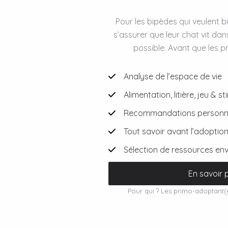
Pour les bipèdes qui veulent bi
s’assurer que leur chat vit dan
possible. Avant que les pr
Analyse de l’espace de vie
Alimentation, litière, jeu & s
Recommandations personnal
Tout savoir avant l’adoptio
Sélection de ressources en
En savoir 
Pour qui ? Les primo-adoptant(