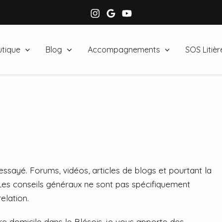
tique
Blog
Accompagnements
SOS Litièr
essayé. Forums, vidéos, articles de blogs et pourtant la
l. Les conseils généraux ne sont pas spécifiquement
elation.
re domicile dans le Blésois, je vous apporte des