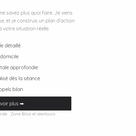
e savez plus quoi faire. Je viens
se, et je construis un plan d’action
votre situation réelle.
e détaillé
 domicile
ale approfondie
lisé dès la séance
ppels bilan
voir plus ➡
ande · Zone Blois et alentours