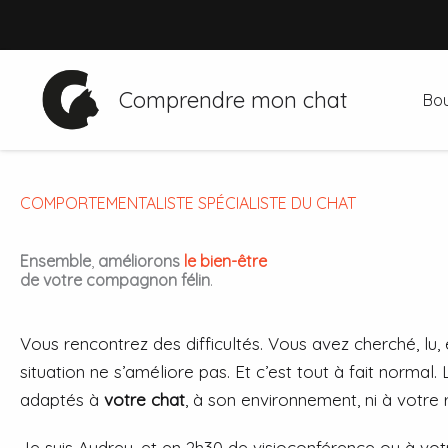
Aller
au
contenu
Comprendre mon chat
Bou
COMPORTEMENTALISTE SPÉCIALISTE DU CHAT
Ensemble
,
améliorons
le
bien-être
de votre compagnon félin
.
Vous rencontrez des difficultés. Vous avez cherché, lu, 
situation ne s’améliore pas. Et c’est tout à fait norma
adaptés à
votre chat
, à son environnement, ni à votre r
Je suis Audrey, et en 2h30 de visioconférence ou à vot