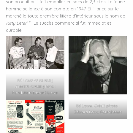
son produit qu’il fait emballer en sacs de 2,3 kilos. Le jeune
homme se lance à son compte en 1947. Et il lance sur le
marché la toute première litière d’intérieur sous le nom de
TM
Kitty Litter
. Le succès commercial fut immédiat et
durable.
Ed Lowe et sa Kitty
LitterTM. Crédit photo :
Fondation Edward Lowe
Ed Lowe. Crédit photo :
Edward Lowe Foundation