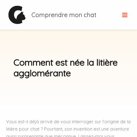
Aller
au
Comprendre mon chat
contenu
Comment est née la litière
agglomérante
Vous est-il déjà arrivé de vous interroger sur l’origine de la
litière pour chat ? Pourtant, son invention est une aventure
aussi surprenante que méconnue. Laissez-moi vous