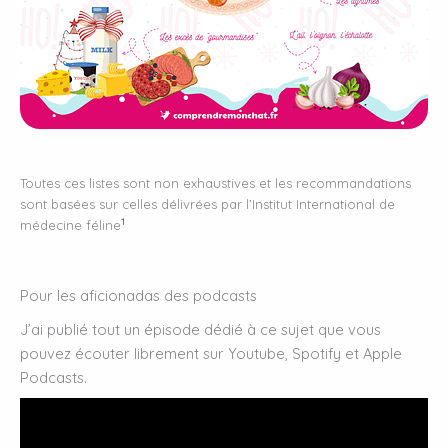
Toutes ces listes sont non exhaustives et les recommandations
sont basées sur celles délivrées par l’Institut International de
1
médecine féline
Pour les aficionadas des podcasts
J’ai publié tout un épisode dédié à ce sujet que vous
pouvez écouter librement sur Youtube, Spotify et Apple
Podcasts.