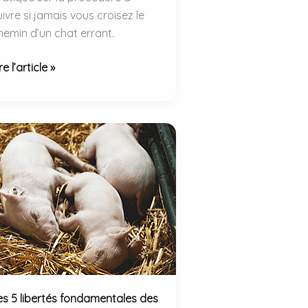
uivre si jamais vous croisez le
hemin d’un chat errant.
ue
re l’article »
ire
roise
n
hat
rrant
es 5 libertés fondamentales des