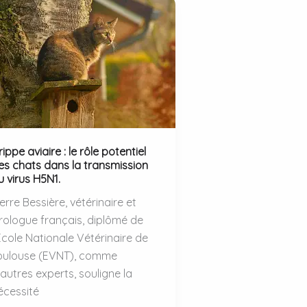
ippe aviaire : le rôle potentiel
es chats dans la transmission
u virus H5N1.
ierre Bessière, vétérinaire et
irologue français, diplômé de
’École Nationale Vétérinaire de
oulouse (EVNT), comme
’autres experts, souligne la
écessité