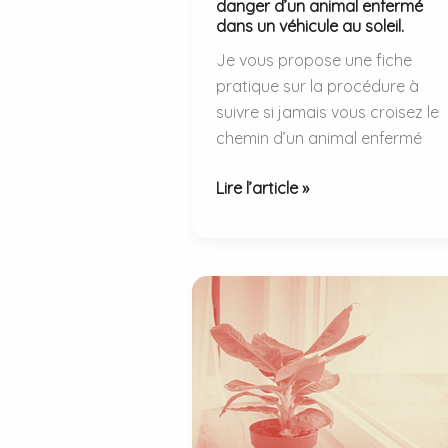
danger d’un animal enfermé
dans un véhicule au soleil.
Je vous propose une fiche
pratique sur la procédure à
suivre si jamais vous croisez le
chemin d’un animal enfermé
Procédure
Lire l’article »
en
cas
de
mise
en
danger
d’un
animal
enfermé
dans