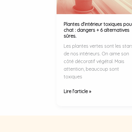
un
véhicule
au
Plantes d’intérieur toxiques pou
chat : dangers + 6 alternatives
soleil.
sûres.
Les plantes vertes sont les star
de nos intérieurs. On aime son
côté décoratif végétal. Mais
attention, beaucoup sont
toxiques
Plantes
Lire l’article »
d’intérieur
toxiques
pour
chat
: