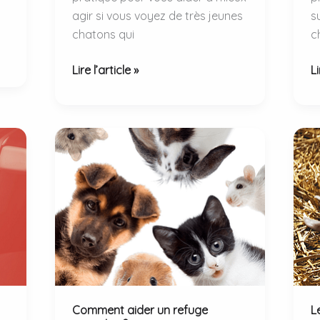
agir si vous voyez de très jeunes
s
chatons qui
c
Que
Q
Lire l’article »
Li
faire
fa
si
si
je
je
croise
c
dehors
u
de
c
très
e
jeunes
?
chatons
?
Comment aider un refuge
L