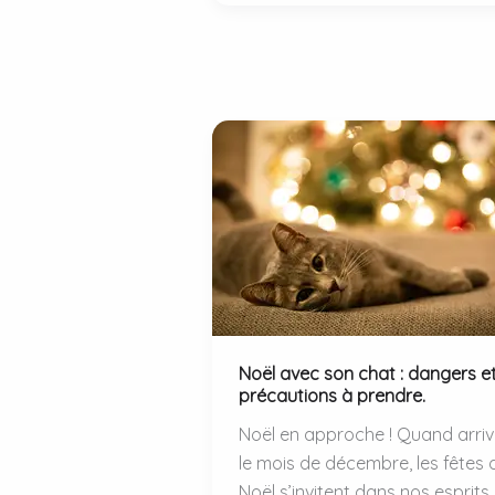
canicule
:
attention
au
coup
de
chaleur
!
Noël avec son chat : dangers e
précautions à prendre.
Noël en approche ! Quand arri
le mois de décembre, les fêtes 
Noël s’invitent dans nos esprits.