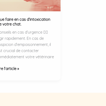
ue faire en cas d’intoxication
e votre chat.
onseils en cas d’urgence 👉🏻
gir rapidement. En cas de
uspicion d’empoisonnement, il
st crucial de contacter
mmédiatement votre vétérinaire
ue
re l’article »
ire
n
as
intoxication
e
otre