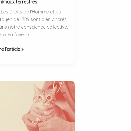
nimaux terrestres
i Les Droits de l’Homme et du
itoyen de 1789 sont bien ancrés
ans notre conscience collective,
eux en faveurs
es
re l’article »
bertés
ondamentales
es
nimaux
errestres