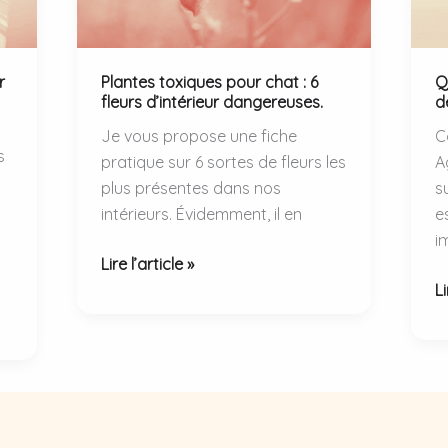
r
Plantes toxiques pour chat : 6
Q
fleurs d’intérieur dangereuses.
d
Je vous propose une fiche
C
s
pratique sur 6 sortes de fleurs les
A
plus présentes dans nos
s
intérieurs. Évidemment, il en
e
i
Plantes
Lire l’article »
toxiques
Q
Li
pour
fa
chat
e
:
c
6
d’
fleurs
d
d’intérieur
v