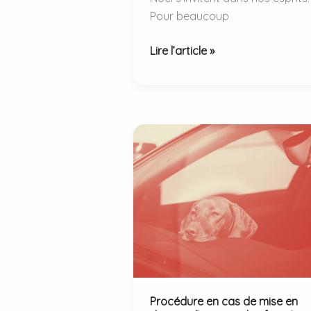
Pour beaucoup
Noël
Lire l’article »
avec
son
chat
:
dangers
et
précautions
à
prendre.
Procédure en cas de mise en