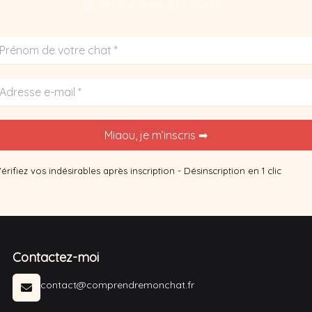
💌 Je m’abonne à la Gazette
dangereuses.
c
érifiez vos indésirables après inscription - Désinscription en 1 clic
Contactez-moi
contact@comprendremonchat.fr