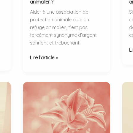
animalier ?
a
Aider à une association de
S
protection animale ou à un
c
refuge animalier, n’est pas
d
forcément synonyme d’argent
c
sonnant et trébuchant.
L
Li
Comment
5
Lire l’article »
aider
li
un
f
refuge
d
animalier
a
?
t