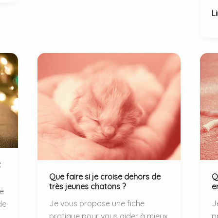
des
G
Li
dangers
av
concrets.
:
le
rô
p
d
c
d
la
t
d
t
vi
Que faire si je croise dehors de
Q
H
très jeunes chatons ?
e
ve
Je vous propose une fiche
J
de
pratique pour vous aider à mieux
p