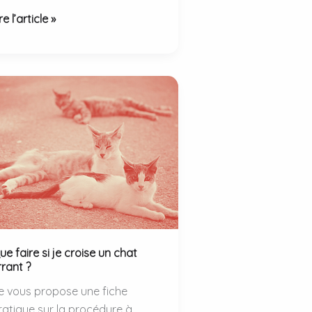
rippe
re l’article »
iaire
le
otentiel
es
hats
ans
ransmission
u
rus
ue faire si je croise un chat
5N1.
rrant ?
e vous propose une fiche
ratique sur la procédure à