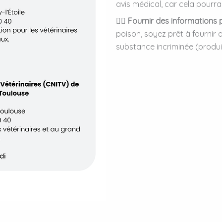
avis médical, car cela pourrai
👉🏻
Fournir des informations 
poison, soyez prêt à fournir d
substance incriminée (produit,