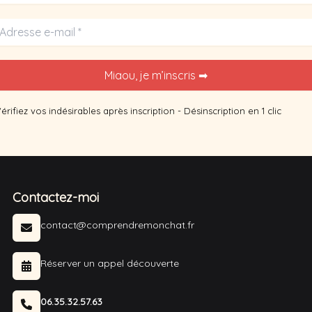
érifiez vos indésirables après inscription - Désinscription en 1 clic
Contactez-moi
contact@comprendremonchat.fr
Réserver un appel découverte
06.35.32.57.63