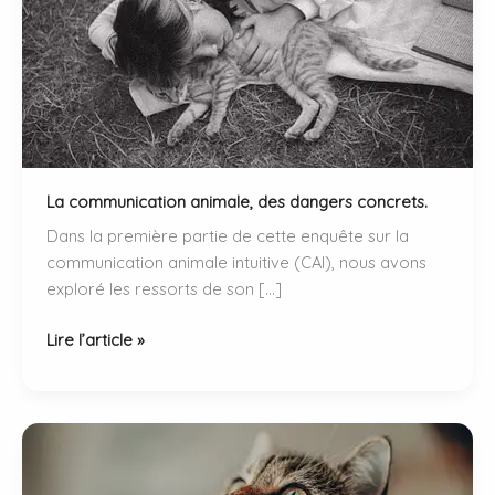
La communication animale, des dangers concrets.
Dans la première partie de cette enquête sur la
communication animale intuitive (CAI), nous avons
exploré les ressorts de son […]
La
Lire l’article »
communication
animale,
des
dangers
concrets.