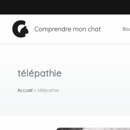
Aller
au
contenu
Comprendre mon chat
Bou
télépathie
Accueil
télépathie