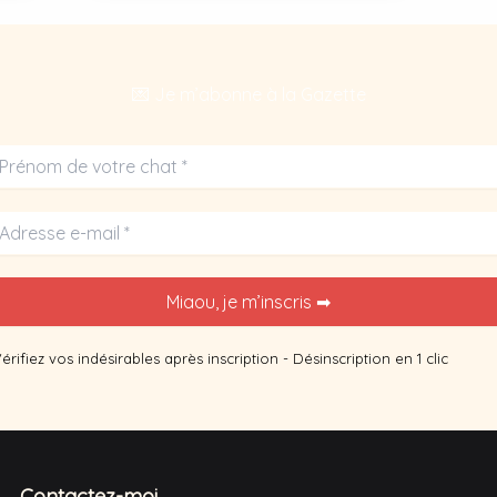
un
phénomène
inquiétant.
💌 Je m’abonne à la Gazette
érifiez vos indésirables après inscription - Désinscription en 1 clic
Contactez-moi