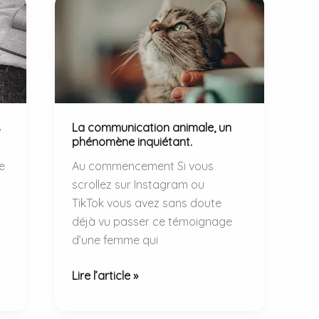
s
La communication animale, un
phénomène inquiétant.
e
Au commencement Si vous
scrollez sur Instagram ou
TikTok vous avez sans doute
déjà vu passer ce témoignage
d’une femme qui
La
Lire l’article »
communication
animale,