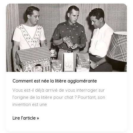
ce
qui
dérange
vraiment
votre
chat.
Comment est née la litière agglomérante
Vous est-il déjà arrivé de vous interroger sur
l’origine de la litière pour chat ? Pourtant, son
invention est une
Comment
Lire l’article »
est
née