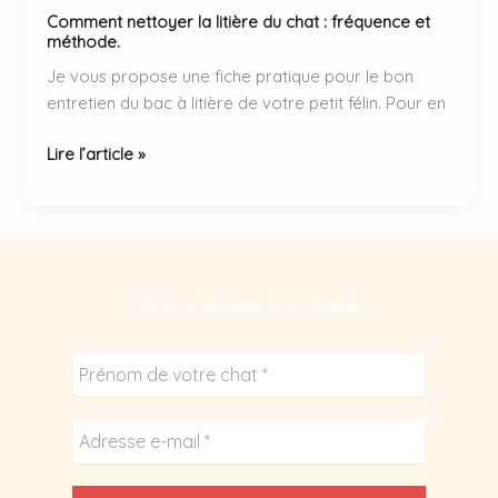
Comment nettoyer la litière du chat : fréquence et
méthode.
Je vous propose une fiche pratique pour le bon
entretien du bac à litière de votre petit félin. Pour en
Comment
Lire l’article »
nettoyer
la
litière
du
chat
💌 Je m’abonne à la Gazette
:
fréquence
et
méthode.