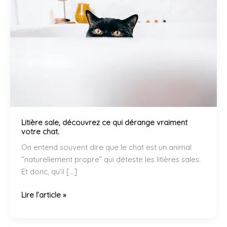
Litière sale, découvrez ce qui dérange vraiment
votre chat.
On entend souvent dire que le chat est un animal
“naturellement propre” qui déteste les litières sales.
Et donc, qu’il […]
Litière
Lire l’article »
sale,
découvrez