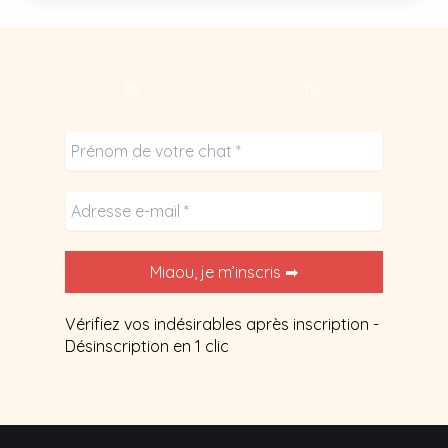
ronronne,
ça
veut
💌 Je m’abonne à la Gazette
dire
quoi
?
Vérifiez vos indésirables après inscription -
Désinscription en 1 clic