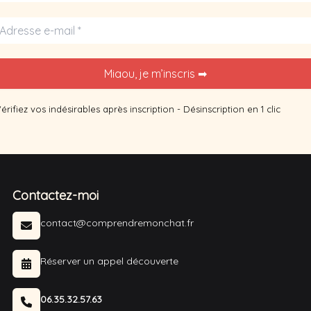
érifiez vos indésirables après inscription - Désinscription en 1 clic
Contactez-moi
contact@comprendremonchat.fr
Réserver un appel découverte
06.35.32.57.63