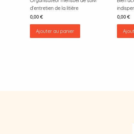
Organisateur mensuel de suivi
Bien acc
d’entretien de la litière
indispe
0,00
€
0,00
€
Ajouter au panier
Ajou