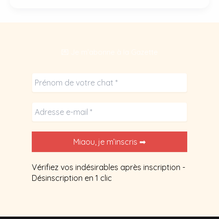
toxiques
pour
chat
:
💌 Je m’abonne à la Gazette
dangers
+
6
alternatives
sûres.
Vérifiez vos indésirables après inscription -
Désinscription en 1 clic