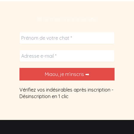
les
bases
💌 Je m’abonne à la Gazette
essentielles.
Vérifiez vos indésirables après inscription -
Désinscription en 1 clic