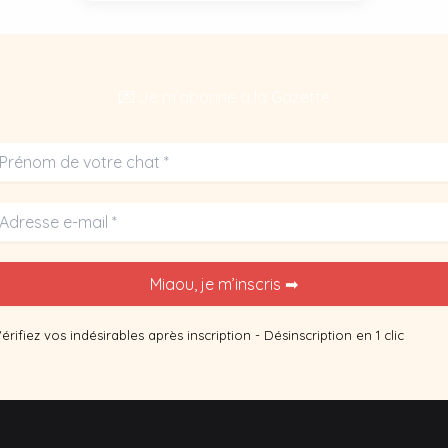
chat
:
démystifier
les
💌 Je m’abonne à la Gazette
idées
reçues.
érifiez vos indésirables après inscription - Désinscription en 1 clic