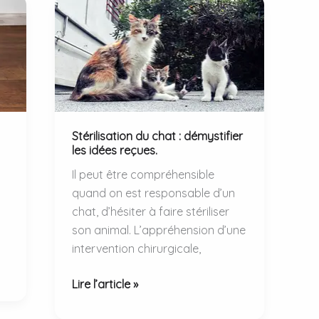
Stérilisation du chat : démystifier
les idées reçues.
Il peut être compréhensible
quand on est responsable d’un
chat, d’hésiter à faire stériliser
son animal. L’appréhension d’une
intervention chirurgicale,
Stérilisation
Lire l’article »
du