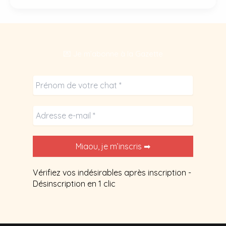
pour
chat
:
6
💌 Je m’abonne à la Gazette
fleurs
d’intérieur
dangereuses.
Vérifiez vos indésirables après inscription -
Désinscription en 1 clic