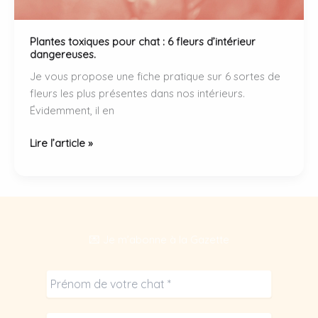
Plantes toxiques pour chat : 6 fleurs d’intérieur
dangereuses.
Je vous propose une fiche pratique sur 6 sortes de
fleurs les plus présentes dans nos intérieurs.
Évidemment, il en
Plantes
Lire l’article »
toxiques
pour
chat
:
6
💌 Je m’abonne à la Gazette
fleurs
d’intérieur
dangereuses.