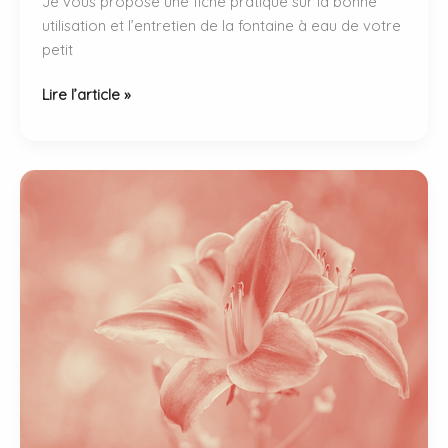
Je vous propose une fiche pratique sur la bonne
utilisation et l’entretien de la fontaine à eau de votre
petit
Fontaine
Lire l’article »
à
eau
:
entretien
et
utilisation
optimale.