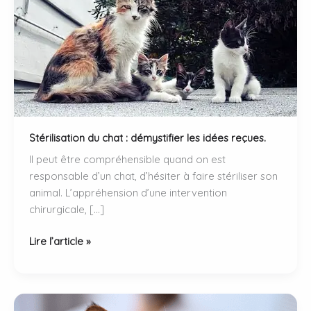
Stérilisation du chat : démystifier les idées reçues.
Il peut être compréhensible quand on est
responsable d’un chat, d’hésiter à faire stériliser son
animal. L’appréhension d’une intervention
chirurgicale, […]
Stérilisation
Lire l’article »
du
chat
:
démystifier