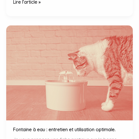
Odorat
Lire l’article »
du
chat
:
comment
fonctionne
son
super
pouvoir
?
Fontaine à eau : entretien et utilisation optimale.