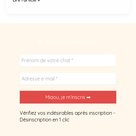
nettoyer
la
litière
du
chat
💌 Je m’abonne à la Gazette
:
fréquence
et
méthode.
Vérifiez vos indésirables après inscription -
Désinscription en 1 clic