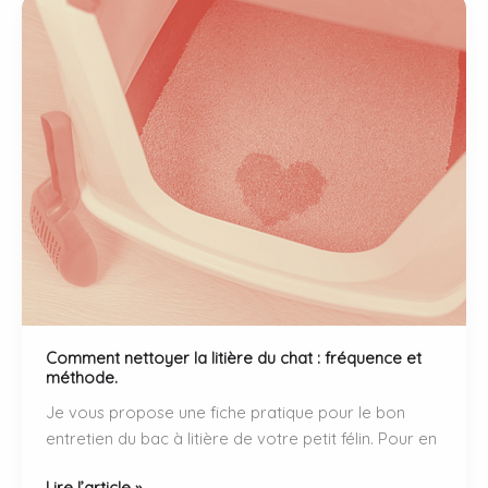
les
bases
essentielles.
Comment nettoyer la litière du chat : fréquence et
méthode.
Je vous propose une fiche pratique pour le bon
entretien du bac à litière de votre petit félin. Pour en
Comment
Lire l’article »