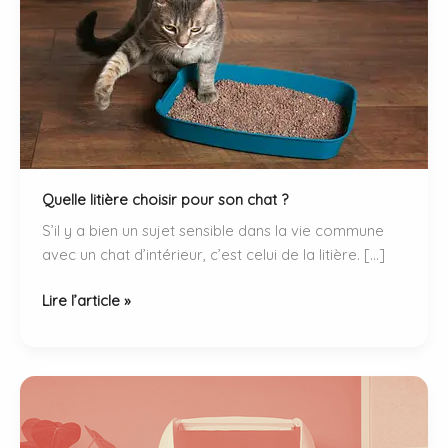
Quelle litière choisir pour son chat ?
S’il y a bien un sujet sensible dans la vie commune
avec un chat d’intérieur, c’est celui de la litière. […]
Quelle
Lire l’article »
litière
choisir
pour
son
chat
?