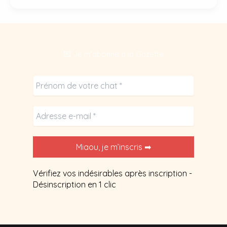
si
je
croise
dehors
💌 Je m’abonne à la Gazette
de
très
jeunes
chatons
?
Vérifiez vos indésirables après inscription -
Désinscription en 1 clic