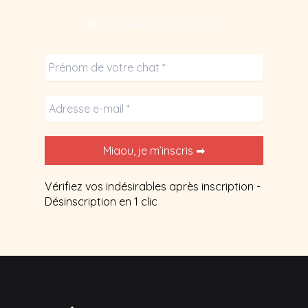
les
💌 Je m’abonne à la Gazette
idées
reçues.
Vérifiez vos indésirables après inscription -
Désinscription en 1 clic