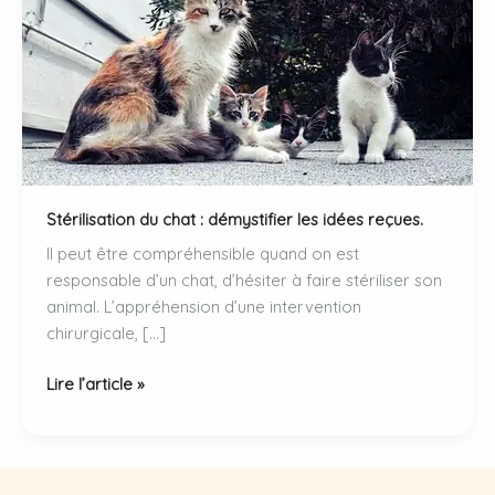
Stérilisation du chat : démystifier les idées reçues.
Il peut être compréhensible quand on est
responsable d’un chat, d’hésiter à faire stériliser son
animal. L’appréhension d’une intervention
chirurgicale, […]
Stérilisation
Lire l’article »
du
chat
:
démystifier