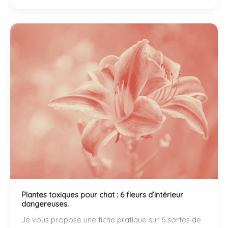
toxiques
pour
chat
:
dangers
+
6
alternatives
sûres.
Plantes toxiques pour chat : 6 fleurs d’intérieur
dangereuses.
Je vous propose une fiche pratique sur 6 sortes de