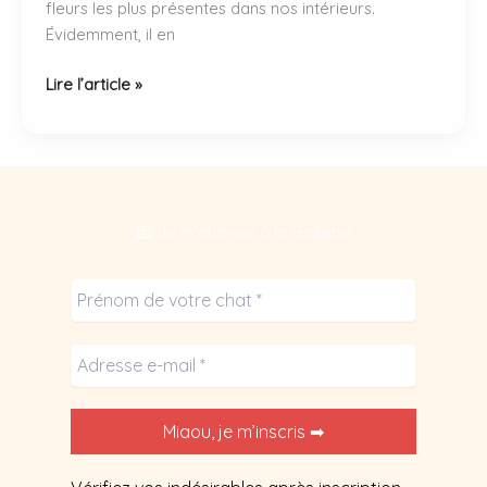
fleurs les plus présentes dans nos intérieurs.
Évidemment, il en
Plantes
Lire l’article »
toxiques
pour
chat
:
6
💌 Je m’abonne à la Gazette
fleurs
d’intérieur
dangereuses.