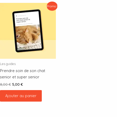
Promo !
Les guides
Prendre soin de son chat
senior et super senior
Le
Le
8,00
€
5,00
€
prix
prix
initial
actuel
Ajouter au panier
était :
est :
8,00 €.
5,00 €.