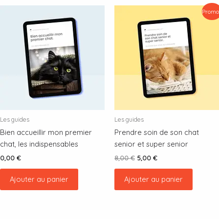
Promo 
Les guides
Les guides
Bien accueillir mon premier
Prendre soin de son chat
chat, les indispensables
senior et super senior
Le
Le
0,00
€
8,00
€
5,00
€
prix
prix
initial
actuel
Ajouter au panier
Ajouter au panier
était :
est :
8,00 €.
5,00 €.