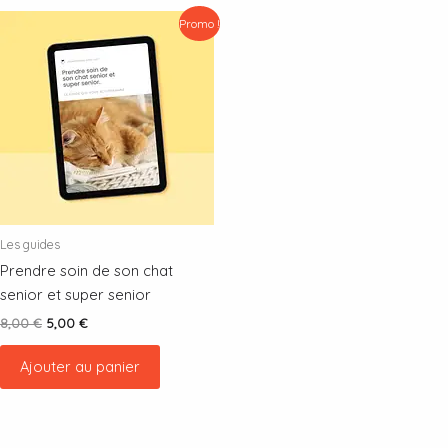
Promo !
Les guides
Prendre soin de son chat
senior et super senior
Le
Le
8,00
€
5,00
€
prix
prix
initial
actuel
Ajouter au panier
était :
est :
8,00 €.
5,00 €.