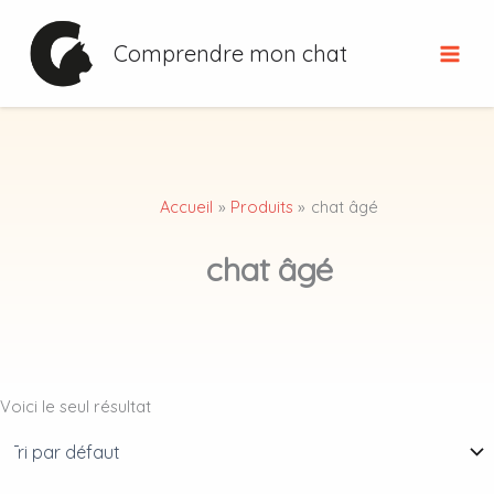
Aller
au
Comprendre mon chat
contenu
Accueil
Produits
chat âgé
chat âgé
Voici le seul résultat