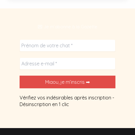
refuge
animalier
?
💌 Je m’abonne à la Gazette
Vérifiez vos indésirables après inscription -
Désinscription en 1 clic