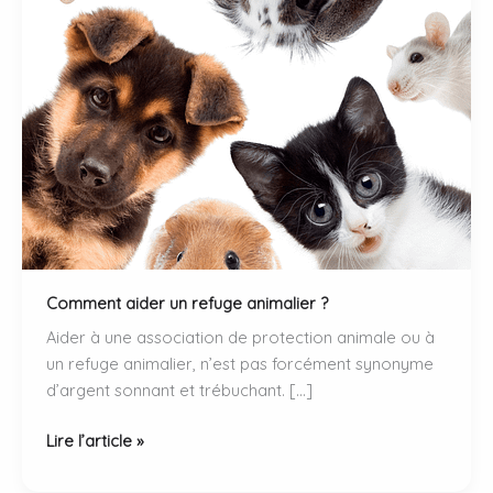
Comment aider un refuge animalier ?
Aider à une association de protection animale ou à
un refuge animalier, n’est pas forcément synonyme
d’argent sonnant et trébuchant. […]
Comment
Lire l’article »
aider
un