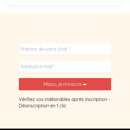
chat
:
comment
fonctionne
💌 Je m’abonne à la Gazette
son
super
pouvoir
?
Vérifiez vos indésirables après inscription -
Désinscription en 1 clic