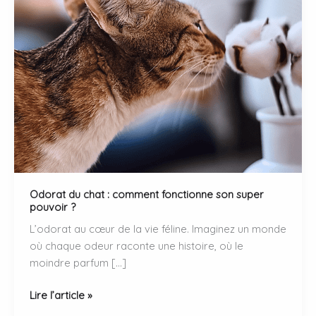
Odorat du chat : comment fonctionne son super
pouvoir ?
L’odorat au cœur de la vie féline. Imaginez un monde
où chaque odeur raconte une histoire, où le
moindre parfum […]
Odorat
Lire l’article »
du